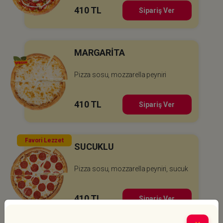
410 TL
Sipariş Ver
MARGARİTA
Pizza sosu, mozzarella peyniri
410 TL
Sipariş Ver
Favori Lezzet
SUCUKLU
Pizza sosu, mozzarella peyniri, sucuk
410 TL
Sipariş Ver