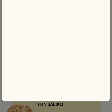
Pizza sosu, mozzarella peyniri, dev
sucuk, si...
470 TL
Sipariş Ver
Gurmeterra Pizzalar
BOL PEYNİRLİ
Pizza sosu, mozzarella peyniri, beyaz
peynir,...
490 TL
Sipariş Ver
TON BALIKLI