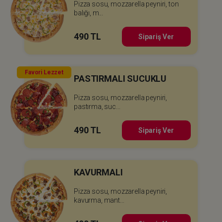
Pizza sosu, mozzarella peyniri, ton
balığı, m...
490 TL
Sipariş Ver
Favori Lezzet
PASTIRMALI SUCUKLU
Pizza sosu, mozzarella peyniri,
pastırma, suc...
490 TL
Sipariş Ver
KAVURMALI
Pizza sosu, mozzarella peyniri,
kavurma, mant...