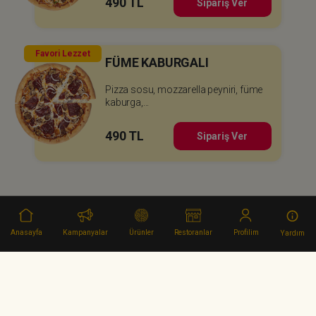
490 TL
Sipariş Ver
Favori Lezzet
FÜME KABURGALI
Pizza sosu, mozzarella peyniri, füme
kaburga,...
490 TL
Sipariş Ver
Anasayfa
Kampanyalar
Ürünler
Restoranlar
Profilim
Yardım