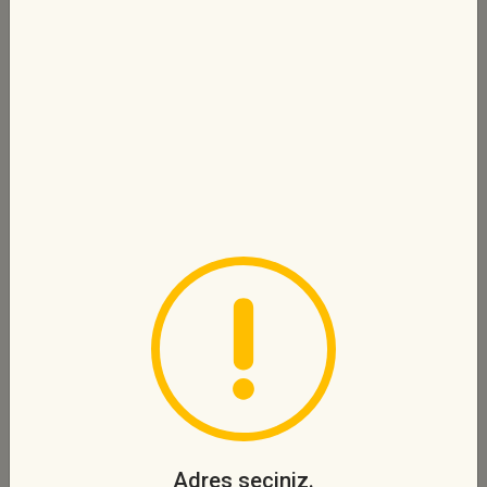
peynir, ...
450 TL
Sipariş Ver
Favori Lezzet
PARTİTERRA
Pizza sosu, mozzarella peyniri, sucuk,
salam,...
450 TL
Sipariş Ver
Favori Lezzet
EFSANE 5Lİ
Pizza sosu, mozzarella peyniri, sucuk,
sosis,...
450 TL
Sipariş Ver
Adres seçiniz.