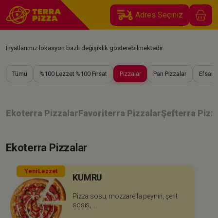
Adres Seçiniz
Fiyatlarımız lokasyon bazlı değişiklik gösterebilmektedir.
Tümü
%100 Lezzet %100 Fırsat
Pizzalar
Pan Pizzalar
Efsane
Ekoterra Pizzalar
Favoriterra Pizzalar
Şefterra Pizz
Ekoterra Pizzalar
Yeni Lezzet
KUMRU
Pizza sosu, mozzarella peyniri, şerit
sosis, ...