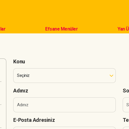
lar
Efsane Menüler
Yan Ü
Konu
Adınız
So
E-Posta Adresiniz
Te