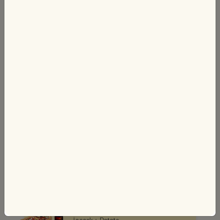
Pan Pizza Menü
Seçeceğiniz Pan Pizza + Pet İçecek
280 TL
Sipariş Ver
2'li Pan Pizza Menü
Seçeceğiniz 2 Adet Pan Pizza + Litrelik
İçecek
465 TL
Sipariş Ver
2'li Pan Pizza Menü + Patates
Seçeceğiniz 2 Adet Pan Pizza + Litrelik