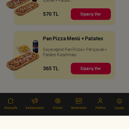
İçecek + Patate...
570 TL
Sipariş Ver
Pan Pizza Menü + Patates
Seçeceğiniz Pan Pizza + Pet İçecek +
Patates Kızartması
365 TL
Sipariş Ver
Anasayfa
Kampanyalar
Ürünler
Restoranlar
Profilim
Yardım