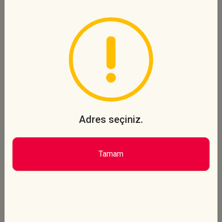
Sipariş Ver
3'lü Pan Pizza
Seçeceğiniz 3 Adet Pan Pizza
555 TL
Sipariş Ver
Adres seçiniz.
2'li Pan Pizza + Patates
Tamam
Seçeceğiniz 2 Adet Pan Pizza +
Patates Kızartması
465 TL
Sipariş Ver