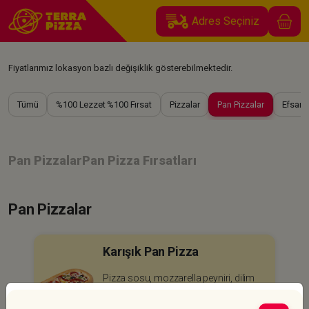
Adres Seçiniz
Fiyatlarımız lokasyon bazlı değişiklik gösterebilmektedir.
Tümü
%100 Lezzet %100 Fırsat
Pizzalar
Pan Pizzalar
Efsane
Pan Pizzalar
Pan Pizza Fırsatları
Pan Pizzalar
Karışık Pan Pizza
Pizza sosu, mozzarella peyniri, dilim
sucuk, ...