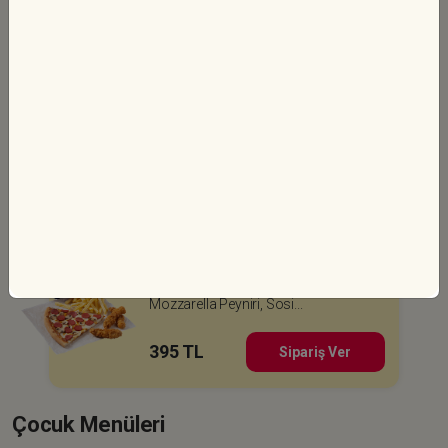
Combo Menü
Büyük Dilim Pizza (Pizza sosu,
Mozzarella Peyniri, Sosi...
290 TL
Sipariş Ver
Özel Menü
Büyük Dilim Pizza (Pizza sosu,
Mozzarella Peyniri, Sosi...
395 TL
Sipariş Ver
Çocuk Menüleri