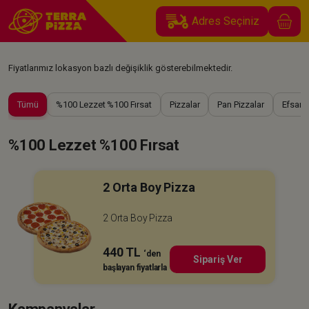
Adres Seçiniz
Fiyatlarımız lokasyon bazlı değişiklik gösterebilmektedir.
Tümü
%100 Lezzet %100 Fırsat
Pizzalar
Pan Pizzalar
Efsane
%100 Lezzet %100 Fırsat
2 Orta Boy Pizza
2 Orta Boy Pizza
440 TL
‘den
Sipariş Ver
başlayan fiyatlarla