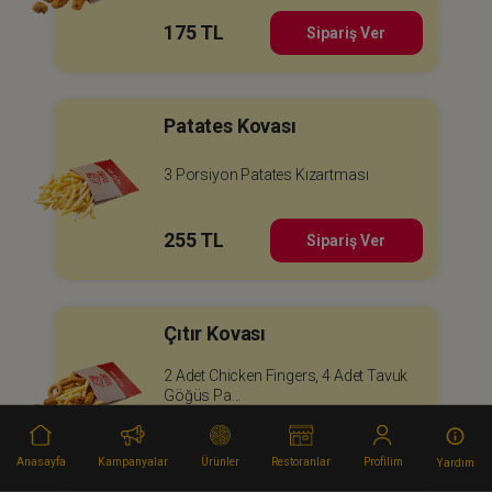
175 TL
Sipariş Ver
Patates Kovası
3 Porsiyon Patates Kızartması
255 TL
Sipariş Ver
Çıtır Kovası
2 Adet Chicken Fingers, 4 Adet Tavuk
Göğüs Pa...
320 TL
Sipariş Ver
Anasayfa
Kampanyalar
Ürünler
Restoranlar
Profilim
Yardım