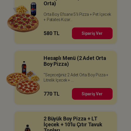
Orta)
Orta Boy Efsane 5'li Pizza + Pet İçecek
+ Patates Kızar...
580 TL
Sipariş Ver
Hesaplı Menü (2 Adet Orta
Boy Pizza)
"Seçeceğiniz 2 Adet Orta Boy Pizza +
Litrelik İçecek + ...
770 TL
Sipariş Ver
2 Büyük Boy Pizza + LT
İçecek + 10'lu Çıtır Tavuk
Topları