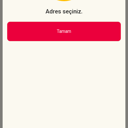
Şefterra Pizzalar
Adres seçiniz.
Favori Lezzet
BOL BOL
Tamam
Pizza sosu, mozzarella peyniri, dilim
sucuk, ...
470 TL
Sipariş Ver
Yeni Lezzet
SWEET CHILI SÜPER
SUCUKLU
Pizza sosu, mozzarella peyniri, dilim
sucuk, ...
470 TL
Sipariş Ver