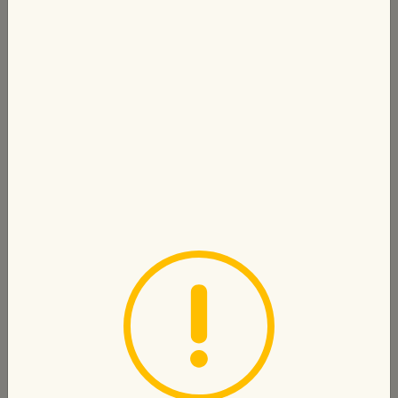
450 TL
Sipariş Ver
Favori Lezzet
PARTİTERRA
Pizza sosu, mozzarella peyniri, sucuk,
salam,...
450 TL
Sipariş Ver
Favori Lezzet
EFSANE 5Lİ
Pizza sosu, mozzarella peyniri, sucuk,
sosis,...
450 TL
Sipariş Ver