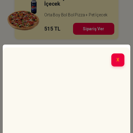
İçecek
Orta Boy Bol Bol Pizza + Pet İçecek
515 TL
Sipariş Ver
Büyük Boy Pizza Fırsatı
X
Seçeceğiniz Büyük Boy Pizza
(Ekoterra pizzalar için ge...
520 TL
‘den
Sipariş Ver
başlayan fiyatlarla
Büyük Boy Pizza Menü +
Patates
Seçeceğiniz Büyük Boy Pizza + Litrelik
İçecek + Patates...