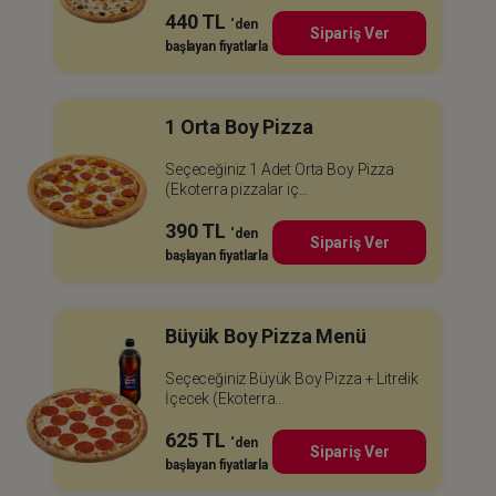
440 TL
‘den
Sipariş Ver
başlayan fiyatlarla
1 Orta Boy Pizza
Seçeceğiniz 1 Adet Orta Boy Pizza
(Ekoterra pizzalar iç...
390 TL
‘den
Sipariş Ver
başlayan fiyatlarla
Büyük Boy Pizza Menü
Seçeceğiniz Büyük Boy Pizza + Litrelik
İçecek (Ekoterra...
625 TL
‘den
Sipariş Ver
başlayan fiyatlarla